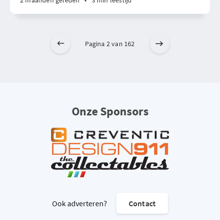
2 maanden geleden
•
3 min leestijd
Pagina 2 van 162
Onze Sponsors
Ook adverteren?
Contact