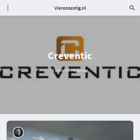
Vierenzestig.nl
Creventic
6 posts met deze tag