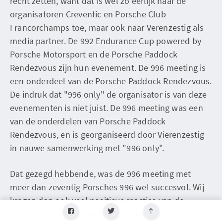
recht zetten, want dat is wel zo eerlijk naar de
organisatoren Creventic en Porsche Club
Francorchamps toe, maar ook naar Verenzestig als
media partner. De 992 Endurance Cup powered by
Porsche Motorsport en de Porsche Paddock
Rendezvous zijn hun evenement. De 996 meeting is
een onderdeel van de Porsche Paddock Rendezvous.
De indruk dat "996 only" de organisator is van deze
evenementen is niet juist. De 996 meeting was een
van de onderdelen van Porsche Paddock
Rendezvous, en is georganiseerd door Vierenzestig
in nauwe samenwerking met "996 only".
Dat gezegd hebbende, was de 996 meeting met
meer dan zeventig Porsches 996 wel succesvol. Wij
kregen dan ook veel positieve reacties van de
deelnemers. De 996 deelnemers kwamen niet alleen