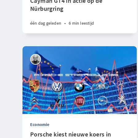
Cayman GT4 in actie op de
Nürburgring
één dag geleden
•
6 min leestijd
Economie
Porsche kiest nieuwe koers in