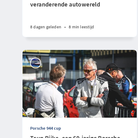
veranderende autowereld
8 dagen geleden
•
8 min leestijd
Porsche 944 cup
Teun Rijke, een 69-jarige Porsche