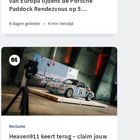
van Europa tijdens de Porsche
Paddock Rendezvous op 5
…
8 dagen geleden
•
6 min leestijd
Reclame
Heaven911 keert terug – claim jouw