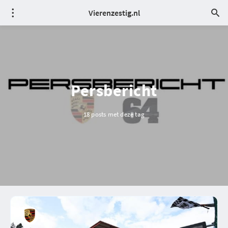
Vierenzestig.nl
Persbericht
18 posts met deze tag