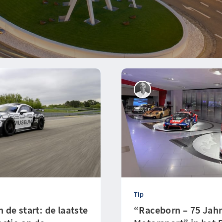
Tip
de start: de laatste
“Raceborn – 75 Jah