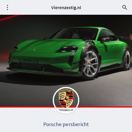
Vierenzestig.nl
Porsche persbericht