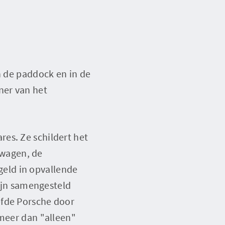
n de paddock en in de
ner van het
res. Ze schildert het
rtwagen, de
eld in opvallende
zijn samengesteld
efde Porsche door
 meer dan "alleen"