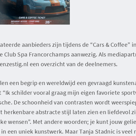
ateerde aanbieders zijn tijdens de “Cars & Coffee” i
he Club Spa Francorchamps aanwezig. Als mediapart
enzestig.nl een overzicht van de deelnemers.
velen een begrip en wereldwijd een gevraagd kunstena
at “Ik schilder vooral graag mijn eigen favoriete spo
he. De schoonheid van contrasten wordt weerspieg
t herkenbare abstracte stijl laten zien en liefdevol 
jke wensen”. Met andere woorden; je kunt jouw geli
 in een uniek kunstwerk. Maar Tanja Stadnic is veel