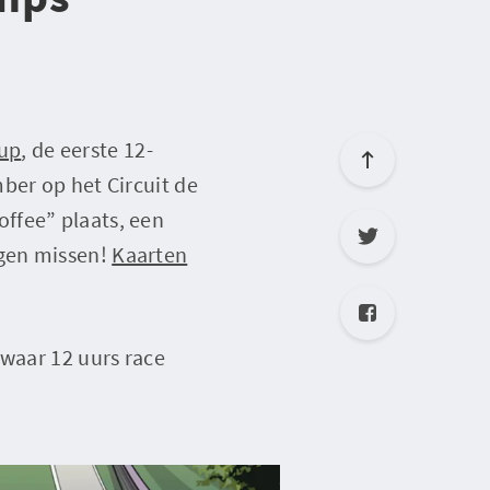
Cup
, de eerste 12-
ber op het Circuit de
ffee” plaats, een
ogen missen!
Kaarten
 waar 12 uurs race