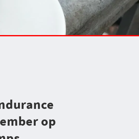
Endurance
ptember op
amps