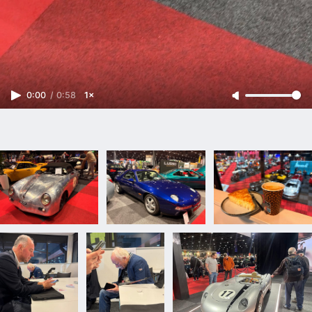
0:00
/
0:58
1×