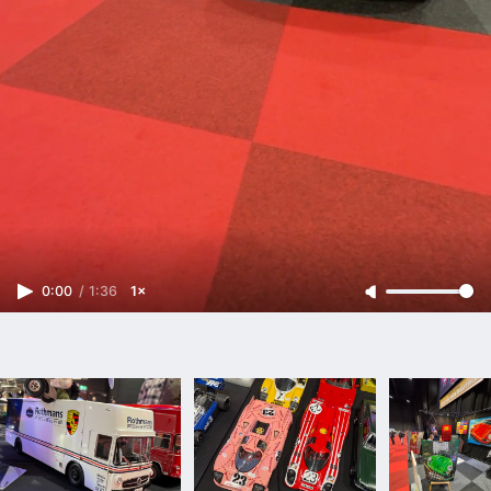
0:00
/
1:36
1×