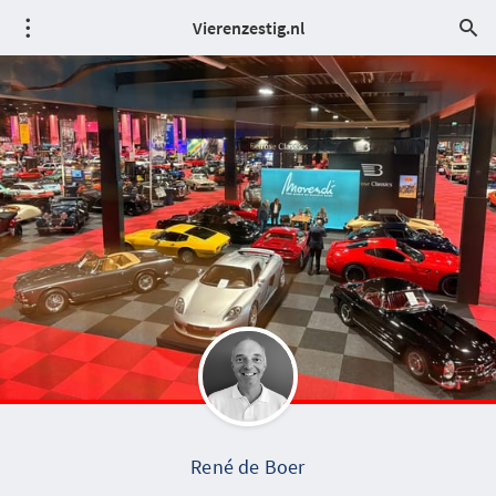
Vierenzestig.nl
René de Boer