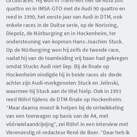
circuitraces. Hij won in Trans-Am met de Audi 200
quattro en in IMSA-GTO met de Audi 90 quattro en
reed in 1990, het eerste jaar van Audi in DTM, ook
enkele races in de Duitse serie, op de Norisring,
Diepolz, de Nürburgring en in Hockenheim, ter
ondersteuning van kopman Hans-Joachim Stuck.
Op de Nürburgring won hij zelfs de tweede race,
nadat hij van de teamleiding vrij baan had gekregen
omdat Stucks Audi niet liep. Bij de finale op
Hockenheim eindigde hij in beide races als derde
achter zijn Audi-merkgenoten Stuck en Jelinski,
waarmee hij Stuck aan de titel hielp. Ook in 1991
reed Röhrl tijdens de DTM-finale op Hockenheim.
“Maar daarna moest ik helpen bij de ontwikkeling
van een toerwagen op basis van de A4, met
vóórwielaandrijvijng”, zei Röhrl in een interview met
Vierenzestig.nl-redacteur René de Boer. “Daar heb ik