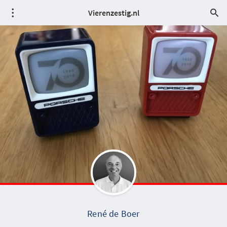
Vierenzestig.nl
René de Boer