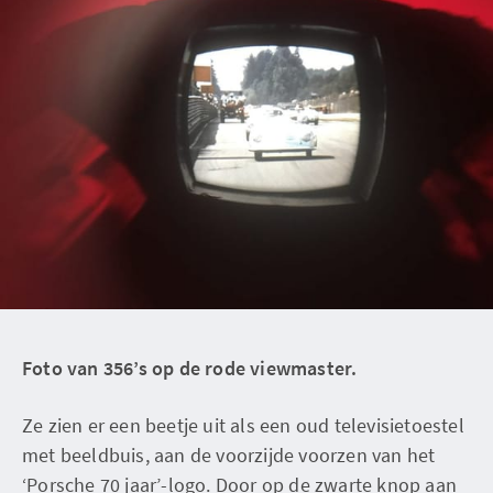
Foto van 356’s op de rode viewmaster.
Ze zien er een beetje uit als een oud televisietoestel
met beeldbuis, aan de voorzijde voorzen van het
‘Porsche 70 jaar’-logo. Door op de zwarte knop aan