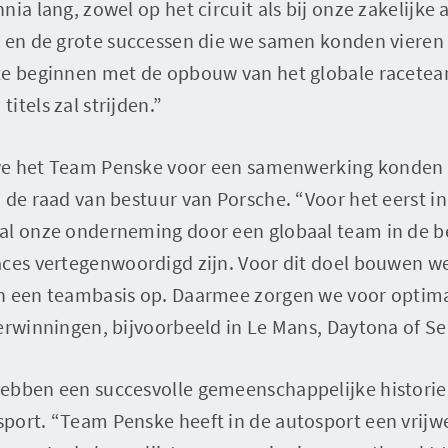
ia lang, zowel op het circuit als bij onze zakelijke a
 en de grote successen die we samen konden vieren z
te beginnen met de opbouw van het globale racetea
itels zal strijden.”
t we het Team Penske voor een samenwerking konden 
 de raad van bestuur van Porsche. “Voor het eerst in
al onze onderneming door een globaal team in de be
aces vertegenwoordigd zijn. Voor dit doel bouwen we
n een teambasis op. Daarmee zorgen we voor optima
erwinningen, bijvoorbeeld in Le Mans, Daytona of Se
bben een succesvolle gemeenschappelijke historie”,
port. “Team Penske heeft in de autosport een vrij