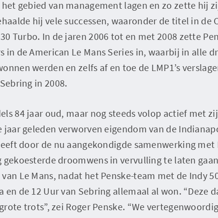
 het gebied van management lagen en zo zette hij z
aalde hij vele successen, waaronder de titel in de
0 Turbo. In de jaren 2006 tot en met 2008 zette Pe
in de American Le Mans Series in, waarbij in alle drie
wonnen werden en zelfs af en toe de LMP1’s verslage
 Sebring in 2008.
ls 84 jaar oud, maar nog steeds volop actief met zijn
e jaar geleden verworven eigendom van de Indiana
 heeft door de nu aangekondigde samenwerking met
g gekoesterde droomwens in vervulling te laten gaan
 van Le Mans, nadat het Penske-team met de Indy 50
 en de 12 Uur van Sebring allemaal al won. “Deze d
grote trots”, zei Roger Penske. “We vertegenwoordi