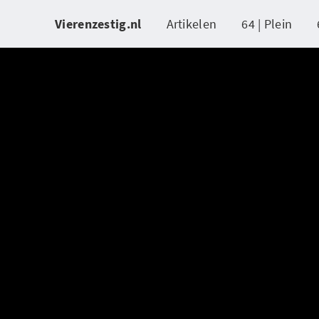
Vierenzestig.nl
Artikelen
64 | Plein