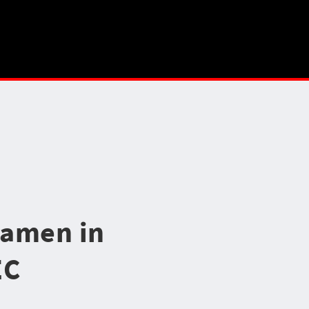
samen in
EC