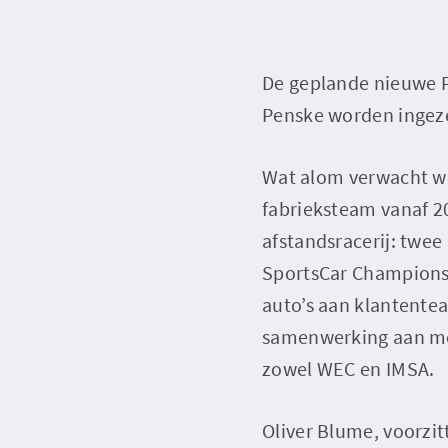
De geplande nieuwe P
Penske worden ingez
Wat alom verwacht wer
fabrieksteam vanaf 20
afstandsracerij: twe
SportsCar Championshi
auto’s aan klantentea
samenwerking aan met
zowel WEC en IMSA.
Oliver Blume, voorzit