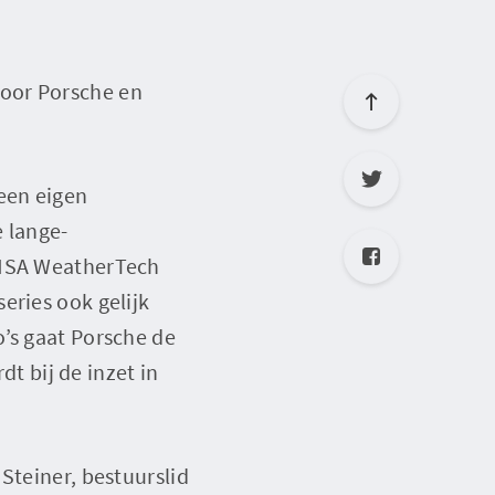
door Porsche en
 een eigen
e lange-
IMSA WeatherTech
eries ook gelijk
o’s gaat Porsche de
 bij de inzet in
Steiner, bestuurslid