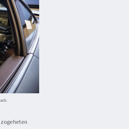
ach.
t zogeheten