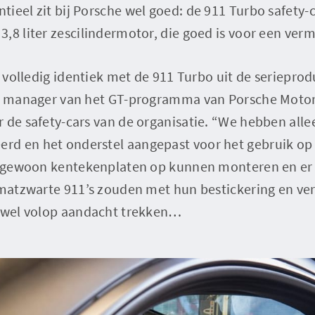
ieel zit bij Porsche wel goed: de 911 Turbo safety
,8 liter zescilindermotor, die goed is voor een ver
l volledig identiek met de 911 Turbo uit de serieprodu
ls manager van het GT-programma van Porsche Moto
 de safety-cars van de organisatie. “We hebben all
d en het onderstel aangepast voor het gebruik op h
er gewoon kentekenplaten op kunnen monteren en e
 matzwarte 911’s zouden met hun bestickering en verl
k wel volop aandacht trekken…