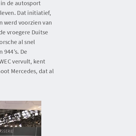
 in de autosport
even. Dat initiatief,
en werd voorzien van
 de vroegere Duitse
rsche al snel
n 944’s. De
 WEC vervult, kent
noot Mercedes, dat al