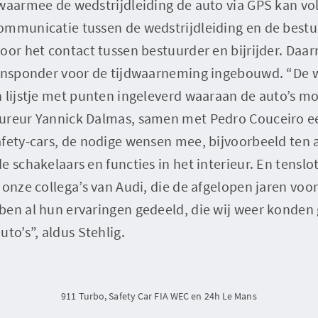
waarmee de wedstrijdleiding de auto via GPS kan vol
ommunicatie tussen de wedstrijdleiding en de bestu
or het contact tussen bestuurder en bijrijder. Daarnaa
ransponder voor de tijdwaarneming ingebouwd. “De w
n lijstje met punten ingeleverd waaraan de auto’s m
ureur Yannick Dalmas, samen met Pedro Couceiro ee
afety-cars, de nodige wensen mee, bijvoorbeeld ten 
e schakelaars en functies in het interieur. En tensl
 onze collega’s van Audi, die de afgelopen jaren voor
ben al hun ervaringen gedeeld, die wij weer konden 
to’s”, aldus Stehlig.
911 Turbo, Safety Car FIA WEC en 24h Le Mans