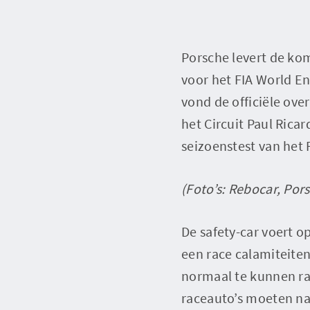
Porsche levert de kom
voor het FIA World E
vond de officiële ove
het Circuit Paul Rica
seizoenstest van het 
(Foto’s: Rebocar, Por
De safety-car voert o
een race calamiteite
normaal te kunnen rac
raceauto’s moeten na