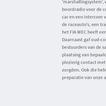
‘marshallingsystem’, 
boordradio voor de c
car en een intercom vo
de raceauto’s, een t
het FIA WEC heeft ee
Daarnaast gaf oud-co
bestuurders van de s
plaatsing van bepaald
plezierig contact met
zorgden. Ook die heb
preparatie van onze au