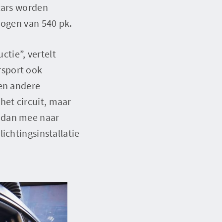
-cars worden
mogen van 540 pk.
ctie”, vertelt
rsport ook
een andere
et circuit, maar
r dan mee naar
ichtingsinstallatie