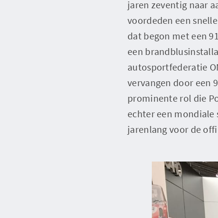
jaren zeventig naar a
voordeden een snelle h
dat begon met een 914
een brandblusinstallat
autosportfederatie O
vervangen door een 91
prominente rol die Po
echter een mondiale s
jarenlang voor de offi