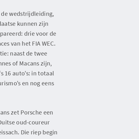
 de wedstrijdleiding,
plaatse kunnen zijn
epareerd: drie voor de
aces van het FIA WEC.
tie: naast de twee
nnes of Macans zijn,
 16 auto’s: in totaal
Turismo’s en nog eens
Mans zet Porsche een
 Duitse oud-coureur
issach. Die riep begin