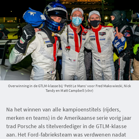
Overwinning in de GTLM-klasse bij ‘Petit Le Mans’ voor Fred Makowiecki, Nick
Tandy en Matt Campbell (vlnr)
Na het winnen van alle kampioenstitels (rijders,
merken en teams) in de Amerikaanse serie vorig jaar
trad Porsche als titelverdediger in de GTLM-klasse
aan. Het Ford-fabrieksteam was verdwenen nadat