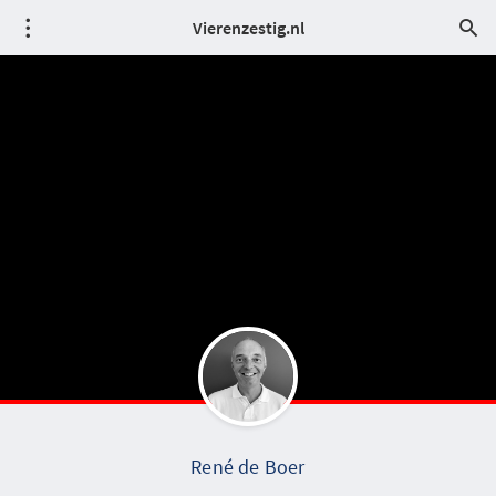
Vierenzestig.nl
René de Boer