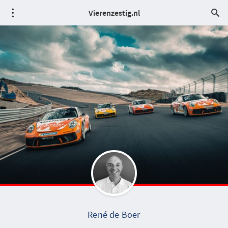
Vierenzestig.nl
René de Boer