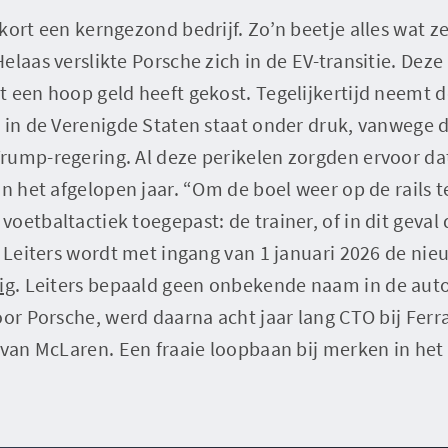
kort een kerngezond bedrijf. Zo’n beetje alles wat z
elaas verslikte Porsche zich in de EV-transitie. Deze
 een hoop geld heeft gekost. Tegelijkertijd neemt de
 in de Verenigde Staten staat onder druk, vanwege d
rump-regering. Al deze perikelen zorgden ervoor d
in het afgelopen jaar. “Om de boel weer op de rails t
oetbaltactiek toegepast: de trainer, of in dit geval
l Leiters wordt met ingang van 1 januari 2026 de ni
ig
. Leiters bepaald geen onbekende naam in de auto
oor Porsche, werd daarna acht jaar lang CTO bij Ferr
O van McLaren. Een fraaie loopbaan bij merken in he