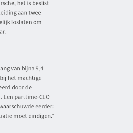
sche, het is beslist
 leiding aan twee
lijk loslaten om
ar.
ang van bijna 9,4
bij het machtige
eerd door de
o. Een parttime-CEO
o waarschuwde eerder:
tuatie moet eindigen.”