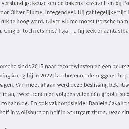
 verstandige keuze om de bakens te verzetten bij Por
oor Oliver Blume. Integendeel. Hij gaf tegelijkertijd
druk te hoog werd. Oliver Blume moest Porsche name
 Ging er toch iets mis? Tsja…., hij leek onaantastba
Porsche sinds 2015 naar recordwinsten en een beursg
oning kreeg hij in 2022 daarbovenop de zeggenschap 
agen. Van meet af aan werd deze beslissing bekritis
 man, twee tronen en volgens velen één groot risic
 Autobahn.de. En ook vakbondsleider Daniela Cavall
alf in Wolfsburg en half in Stuttgart zitten. Deze si