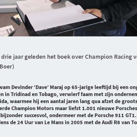
 drie jaar geleden het boek over Champion Racing v
 Boer)
m Devinder ‘Dave’ Maraj op 65-jarige leeftijd bij een o
ren in Tridinad en Tobago, verwierf faam met zijn onder
da, waarmee hij een aantal jaren lang qua afzet de groot
verde Champion Motors maar liefst 1.001 nieuwe Porsches
bijzonder succesvol, ondermeer met de Porsche 911 GT1. 
dens de 24 Uur van Le Mans in 2005 met de Audi R8 van To