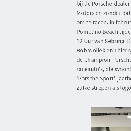
bij de Porsche-deale
Motors en zonder dat
om te racen. In febru
Pompano Beach tijden
12 Uur van Sebring. B
Bob Wollek en Thierr
de Champion-Porsches 
raceauto’s, die syno
‘Porsche Sport’-jaarb
zulke strepen als log