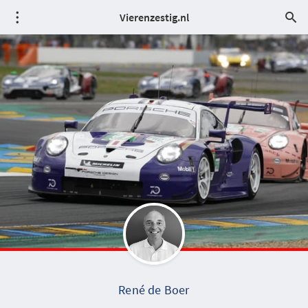
Vierenzestig.nl
René de Boer