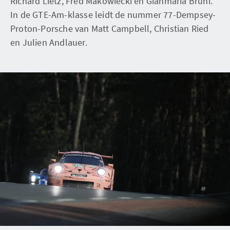
Richard Lietz, Fred Makowiecki en Gianmaria Bruni.
In de GTE-Am-klasse leidt de nummer 77-Dempsey-
Proton-Porsche van Matt Campbell, Christian Ried
en Julien Andlauer.