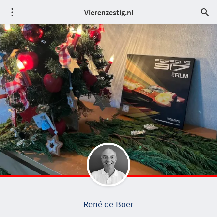
Vierenzestig.nl
René de Boer