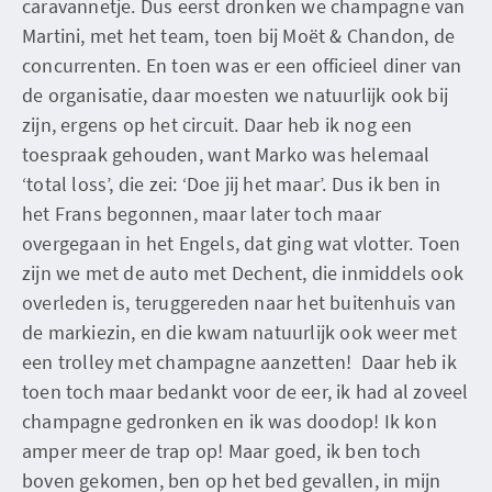
caravannetje. Dus eerst dronken we champagne van
Martini, met het team, toen bij Moët & Chandon, de
concurrenten. En toen was er een officieel diner van
de organisatie, daar moesten we natuurlijk ook bij
zijn, ergens op het circuit. Daar heb ik nog een
toespraak gehouden, want Marko was helemaal
‘total loss’, die zei: ‘Doe jij het maar’. Dus ik ben in
het Frans begonnen, maar later toch maar
overgegaan in het Engels, dat ging wat vlotter. Toen
zijn we met de auto met Dechent, die inmiddels ook
overleden is, teruggereden naar het buitenhuis van
de markiezin, en die kwam natuurlijk ook weer met
een trolley met champagne aanzetten! Daar heb ik
toen toch maar bedankt voor de eer, ik had al zoveel
champagne gedronken en ik was doodop! Ik kon
amper meer de trap op! Maar goed, ik ben toch
boven gekomen, ben op het bed gevallen, in mijn