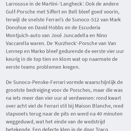
Larrousse in de Martini-‘Langheck’. Ook de andere
Gulf-Porsche met Siffert en Bell bleef goed voorin,
terwijl de snelste Ferrari’s de Sunoco-512 van Mark
Donohue en David Hobbs en de Escuderia
Montjuich-auto van José Juncadella en Nino
Vaccarella waren. De ‘Kurzheck’-Porsche van Van
Lennep en Marko bleef gedurende de eerste vier uur
keurig in de top tien en klom wat op naarmate de
eerste teams problemen kregen.
De Sunoco-Penske-Ferrari vormde waarschijnlijk de
grootste bedreiging voor de Porsches, maar die was
na iets meer dan vier uur al verdwenen: rond kwart
over acht viel de Ferrari stil bij Maison Blanche, reed
stapvoets terug naar de pits en werd na 40 minuten
weggeduwd, wat het einde van de wedstrijd
betekende. Een defecte klep in de door Traco