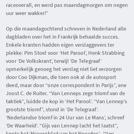
raceoverall, en werd pas maandagmorgen om negen
uur weer wakker!”
Op die maandagochtend schreven in Nederland alle
dagbladen over het in Frankrijk behaalde succes.
Enkele kranten hadden eigen verslaggevers ter
plekke: Pim Stoel voor ‘Het Parool’, Henk Strabbing
voor ‘De Volkskrant’, terwijl ‘De Telegraaf’
opmerkelijk genoeg het verslag niet liet verzorgen
door Coo Dijkman, die toen ook al de autosport
deed, maar door “onze correspondent in Parijs”, ene
Joost C. de Ruiter. “Van Lenneps zege triomf van de
taktiek”, luidde de kop in ‘Het Parool’. “Van Lennep’s
grootste triomf”, stond in ‘De Telegraaf’.
‘Nederlandse triomf in 24 Uur van Le Mans’, schreef
‘De Waarheid’. “Gijs van Lennep lacht het laatst”,
kopte het ‘Nieuwsblad van het Noorden’. “Van