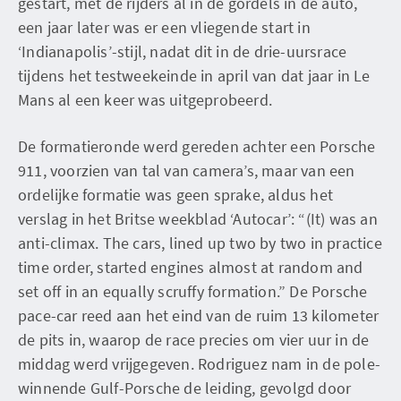
gestart, met de rijders al in de gordels in de auto,
een jaar later was er een vliegende start in
‘Indianapolis’-stijl, nadat dit in de drie-uursrace
tijdens het testweekeinde in april van dat jaar in Le
Mans al een keer was uitgeprobeerd.
De formatieronde werd gereden achter een Porsche
911, voorzien van tal van camera’s, maar van een
ordelijke formatie was geen sprake, aldus het
verslag in het Britse weekblad ‘Autocar’: “(It) was an
anti-climax. The cars, lined up two by two in practice
time order, started engines almost at random and
set off in an equally scruffy formation.” De Porsche
pace-car reed aan het eind van de ruim 13 kilometer
de pits in, waarop de race precies om vier uur in de
middag werd vrijgegeven. Rodriguez nam in de pole-
winnende Gulf-Porsche de leiding, gevolgd door