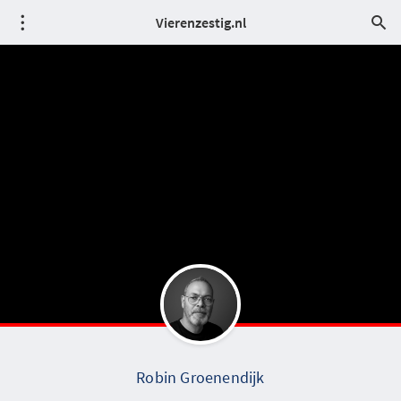
Vierenzestig.nl
Robin Groenendijk