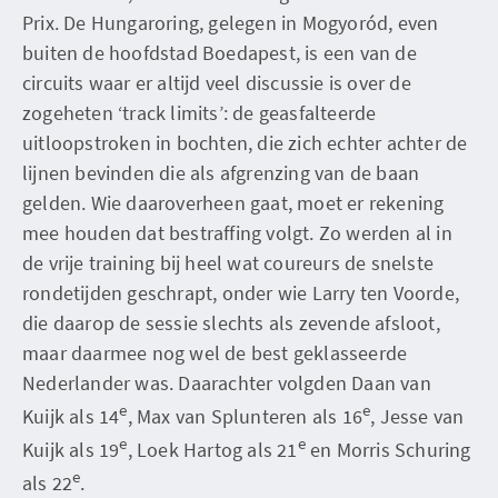
Prix. De Hungaroring, gelegen in Mogyoród, even
buiten de hoofdstad Boedapest, is een van de
circuits waar er altijd veel discussie is over de
zogeheten ‘track limits’: de geasfalteerde
uitloopstroken in bochten, die zich echter achter de
lijnen bevinden die als afgrenzing van de baan
gelden. Wie daaroverheen gaat, moet er rekening
mee houden dat bestraffing volgt. Zo werden al in
de vrije training bij heel wat coureurs de snelste
rondetijden geschrapt, onder wie Larry ten Voorde,
die daarop de sessie slechts als zevende afsloot,
maar daarmee nog wel de best geklasseerde
Nederlander was. Daarachter volgden Daan van
e
e
Kuijk als 14
, Max van Splunteren als 16
, Jesse van
e
e
Kuijk als 19
, Loek Hartog als 21
en Morris Schuring
e
als 22
.