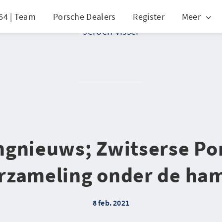
64 | Team
Porsche Dealers
Register
Meer
Jeroen Visser
ingnieuws; Zwitserse Po
rzameling onder de ha
8 feb. 2021