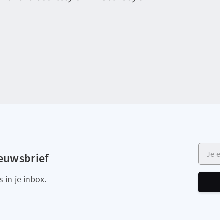
Je e-m
ieuwsbrief
 in je inbox.