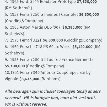
4. 1965 Ford GT40 Roadster Prototype
$7,650,000
(RM Sotheby’s)
5. 1958 Ferrari 250 GT Series I Cabriolet
$6,800,000
(Gooding&Company)
6. 1965 Aston Martin DB5 '007'
$6,385,000
(RM
Sotheby’s)
7. 1975 Ferrari 312T
$6,000,000
(Gooding&Company)
8. 1960 Porsche 718 RS 60 ex-Werks
$5,120,000
(RM
Sotheby’s)
9. 1958 Ferrari 250 GT Tour de France Berlinetta
$5,100,000
(Gooding&Company)
10.1951 Ferrari 340 America Coupé Speciale by
Vignale
$3,635,000
(Bonhams)
Alle bedragen zijn inclusief toeslagen tenzij anders
vermeld. HB is hoogste bod, auto niet verkocht.
WR is without reserve.