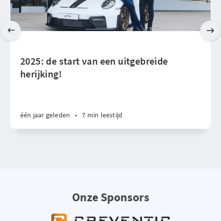
2025: de start van een uitgebreide
herijking!
één jaar geleden
•
7 min leestijd
Onze Sponsors