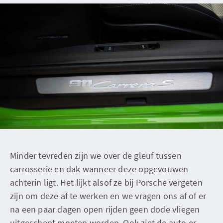
Minder tevreden zijn we over de gleuf tussen
carrosserie en dak wanneer deze opgevouwen
achterin ligt. Het lijkt alsof ze bij Porsche vergeten
zijn om deze af te werken en we vragen ons af of er
na een paar dagen open rijden geen dode vliegen
uitgeschept moeten worden. Ook ziet de auto er