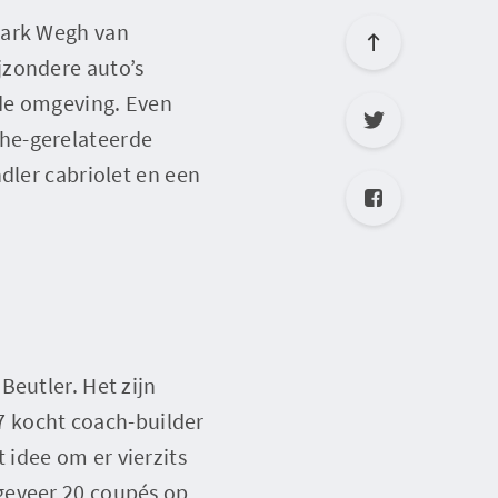
Mark Wegh van
jzondere auto’s
 de omgeving. Even
he-gerelateerde
dler cabriolet en een
Beutler. Het zijn
57 kocht coach-builder
idee om er vierzits
geveer 20 coupés op