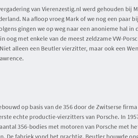
vergadering van Vierenzestig.nl werd gehouden bij 
erland. Na afloop vroeg Mark of we nog een paar bi
volgens gingen we op weg naar een anonieme hal in
 in oog met enkele van de meest zeldzame VW-Porsc
Niet alleen een Beutler vierzitter, maar ook een Wen
awrence.
ebouwd op basis van de 356 door de Zwitserse firma 
eerste echte productie-vierzitters van Porsche. In 19
 aantal 356-bodies met motoren van Porsche met het 
n. De fabriek vond het prachtig. Beutler bouwde on