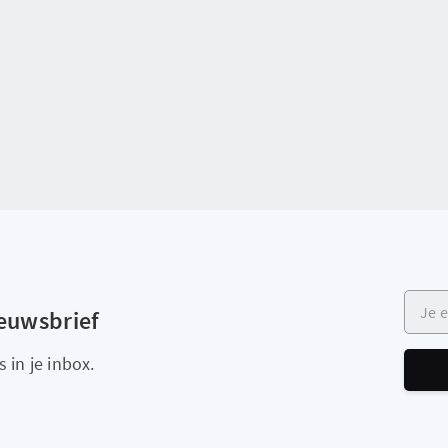
Je e-m
ieuwsbrief
 in je inbox.