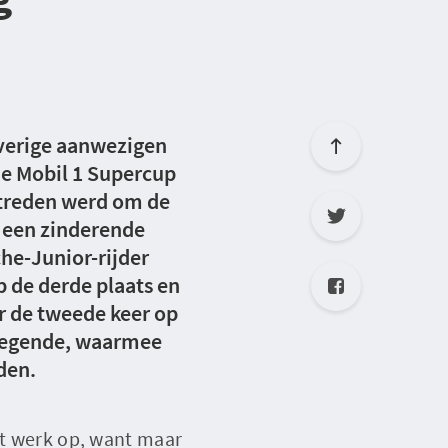
overige aanwezigen
he Mobil 1 Supercup
streden werd om de
a een zinderende
he-Junior-rijder
p de derde plaats en
r de tweede keer op
 negende, waarmee
den.
at werk op, want maar