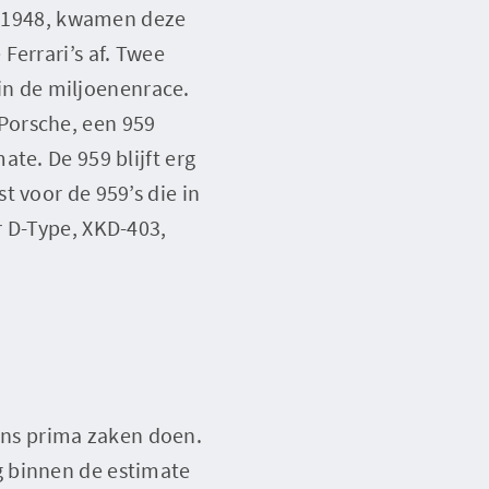
it 1948, kwamen deze
Ferrari’s af. Twee
 in de miljoenenrace.
Porsche, een 959
te. De 959 blijft erg
t voor de 959’s die in
r D-Type, XKD-403,
ns prima zaken doen.
g binnen de estimate