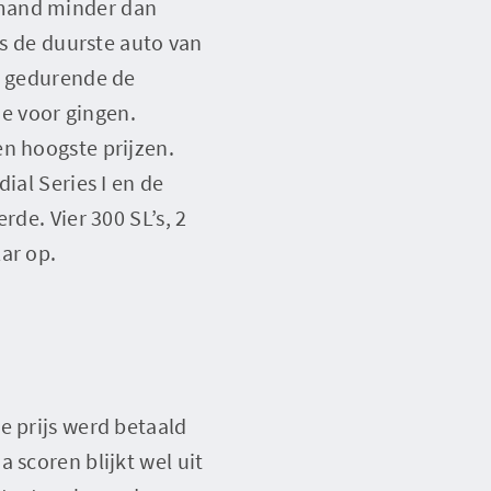
emand minder dan
as de duurste auto van
at gedurende de
je voor gingen.
en hoogste prijzen.
ial Series I en de
rde. Vier 300 SL’s, 2
ar op.
e prijs werd betaald
 scoren blijkt wel uit