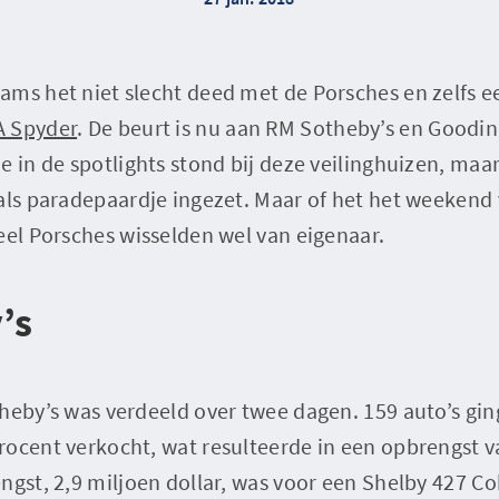
ms het niet slecht deed met de Porsches en zelfs e
A Spyder
. De beurt is nu aan RM Sotheby’s en Good
e in de spotlights stond bij deze veilinghuizen, ma
als paradepaardje ingezet. Maar of het het weekend
eel Porsches wisselden wel van eigenaar.
’s
theby’s was verdeeld over twee dagen. 159 auto’s g
rocent verkocht, wat resulteerde in een opbrengst v
ngst, 2,9 miljoen dollar, was voor een Shelby 427 C