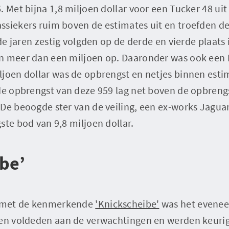
. Met bijna 1,8 miljoen dollar voor een Tucker 48 u
siekers ruim boven de estimates uit en troefden de 
 de jaren zestig volgden op de derde en vierde plaats
n meer dan een miljoen op. Daaronder was ook een 
joen dollar was de opbrengst en netjes binnen estima
de opbrengst van deze 959 lag net boven de opbrengs
De beoogde ster van de veiling, een ex-works Jagua
ste bod van 9,8 miljoen dollar.
be’
’s met de kenmerkende
'Knickscheibe'
was het evenee
ren voldeden aan de verwachtingen en werden keuri