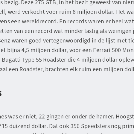
bezig. Deze 275 GTB, in het bezit geweest van ni
zelf, werd verkocht voor ruim 8 miljoen dollar. Het w
evens een wereldrecord. En records waren er heel w
zetten van een record wat minder lastig als weinigen 
enz waren goed vertegenwoordigd in de lijst met ti
t bijna 4,5 miljoen dollar, voor een Ferrari 500 Mond
 Bugatti Type 55 Roadster die 4 miljoen dollar opleve
al een Roadster, brachten elk ruim een miljoen doll
s
es was er niet, 22 gingen er onder de hamer. Hoogst
715 duizend dollar. Dat ook 356 Speedsters nog prima