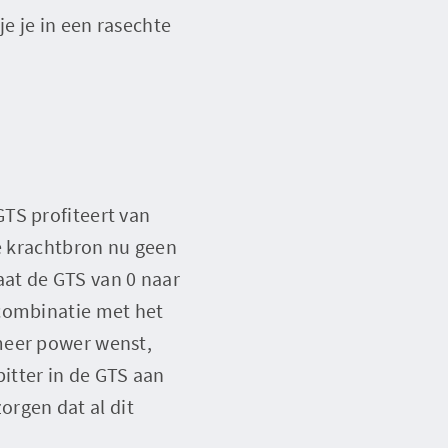
e je in een rasechte
TS profiteert van
de krachtbron nu geen
at de GTS van 0 naar
 combinatie met het
meer power wenst,
itter in de GTS aan
rgen dat al dit