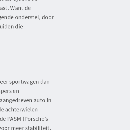
vast. Want de
agende onderstel, door
luiden die
meer sportwagen dan
mpers en
elaangedreven auto in
de achterwielen
elde PASM (Porsche’s
oor meer stabiliteit.