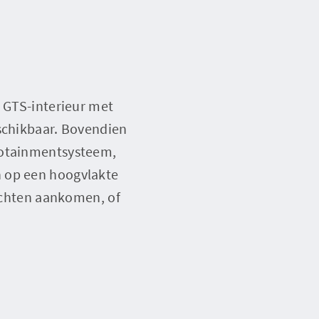
r GTS-interieur met
eschikbaar. Bovendien
nfotainmentsysteem,
n op een hoogvlakte
bochten aankomen, of