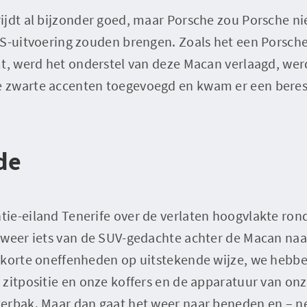
jdt al bijzonder goed, maar Porsche zou Porsche niet
TS-uitvoering zouden brengen. Zoals het een Porsche
mt, werd het onderstel van deze Macan verlaagd, wer
 zwarte accenten toegevoegd en kwam er een berest
de
ie-eiland Tenerife over de verlaten hoogvlakte rond
 weer iets van de SUV-gedachte achter de Macan naa
 korte oneffenheden op uitstekende wijze, we hebbe
zitpositie en onze koffers en de apparatuur van on
erbak. Maar dan gaat het weer naar beneden en – net