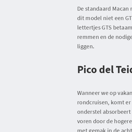
De standaard Macan ri
dit model niet een G
lettertjes GTS betaa
remmen en de nodige
liggen.
Pico del Tei
Wanneer we op vakant
rondcruisen, komt er
onderstel absorbeert
voren door de hogere 
met gemak in de acht