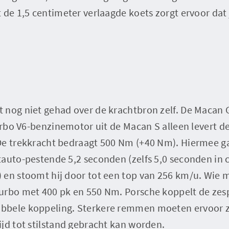
 de 1,5 centimeter verlaagde koets zorgt ervoor dat j
 nog niet gehad over de krachtbron zelf. De Macan G
turbo V6-benzinemotor uit de Macan S alleen levert 
De trekkracht bedraagt 500 Nm (+40 Nm). Hiermee ga
tauto-pestende 5,2 seconden (zelfs 5,0 seconden in
 en stoomt hij door tot een top van 256 km/u. Wie 
urbo met 400 pk en 550 Nm. Porsche koppelt de zesp
bele koppeling. Sterkere remmen moeten ervoor zo
jd tot stilstand gebracht kan worden.