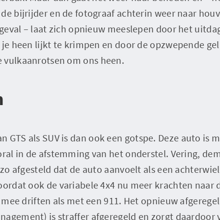
de bijrijder en de fotograaf achterin weer naar hou
t geval – laat zich opnieuw meeslepen door het uitd
 je heen lijkt te krimpen en door de opzwepende ge
e vulkaanrotsen om ons heen.
n
n GTS als SUV is dan ook een gotspe. Deze auto is 
oral in de afstemming van het onderstel. Vering, de
u zo afgesteld dat de auto aanvoelt als een achterwi
Doordat ook de variabele 4x4 nu meer krachten naar 
fs mee driften als met een 911. Het opnieuw afgereg
agement) is straffer afgeregeld en zorgt daardoor v