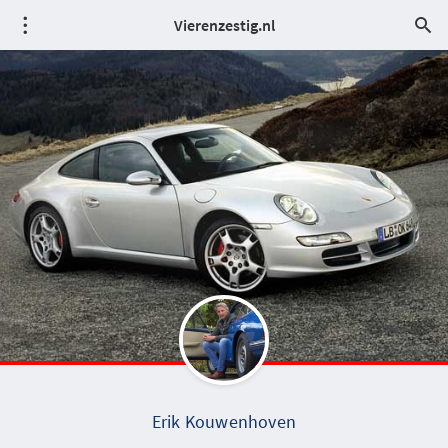
Vierenzestig.nl
Erik Kouwenhoven