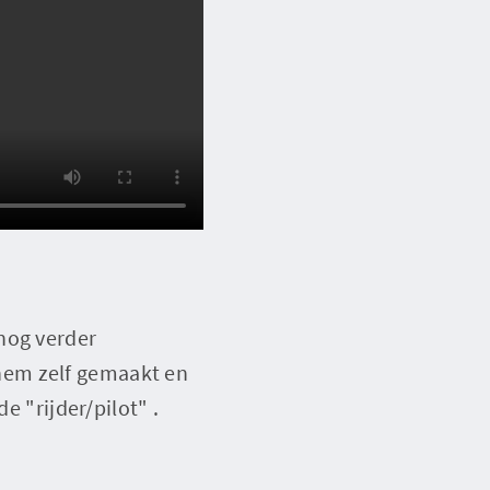
nog verder
r hem zelf gemaakt en
e "rijder/pilot" .