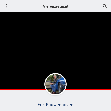
Vierenzestig.nl
Erik Kouwenhoven