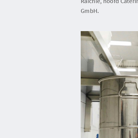
Raichle, hoofd Cateri
GmbH.