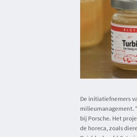
De initiatiefnemers v
milieumanagement. "W
bij Porsche. Het proj
de horeca, zoals dier