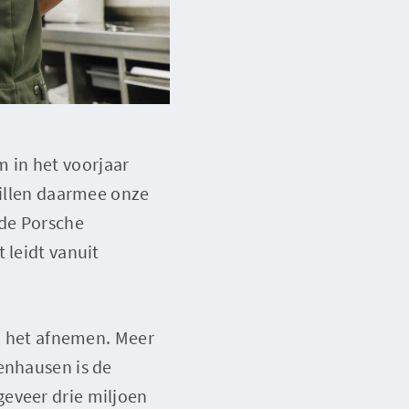
 in het voorjaar
willen daarmee onze
 de Porsche
 leidt vanuit
an het afnemen. Meer
enhausen is de
geveer drie miljoen