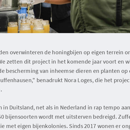
n overwinteren de honingbijen op eigen terrein om
"We zetten dit project in het komende jaar voort en 
 de bescherming van inheemse dieren en planten op
Zuffenhausen," benadrukt Nora Loges, die het project
.
jn in Duitsland, net als in Nederland in rap tempo a
60 bijensoorten wordt met uitsterven bedreigd. Zuff
ie met eigen bijenkolonies. Sinds 2017 wonen er on