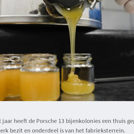
it jaar heeft de Porsche 13 bijenkolonies een thuis g
k bezit en onderdeel is van het fabrieksterrein.