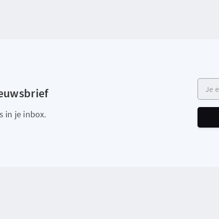
Je e-m
ieuwsbrief
 in je inbox.