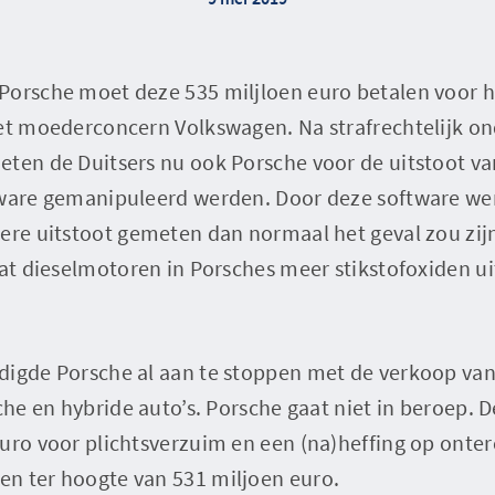
Porsche moet deze 535 miljloen euro betalen voor hu
het moederconcern Volkswagen. Na strafrechtelijk o
eten de Duitsers nu ook Porsche voor de uitstoot v
ware gemanipuleerd werden. Door deze software werd
ere uitstoot gemeten dan normaal het geval zou zijn
dat dieselmotoren in Porsches meer stikstofoxiden ui
digde Porsche al aan te stoppen met de verkoop van 
che en hybride auto’s. Porsche gaat niet in beroep. D
euro voor plichtsverzuim en een (na)heffing op onte
n ter hoogte van 531 miljoen euro.