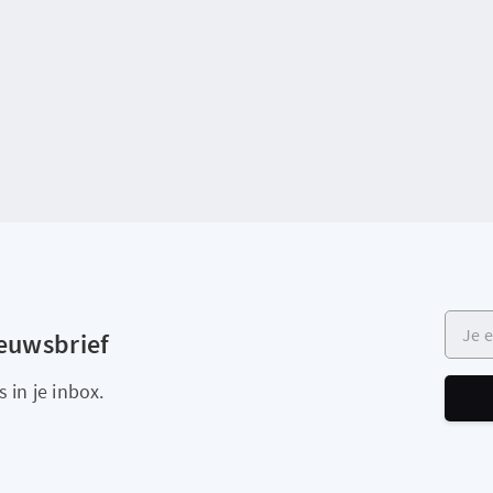
Je e-m
ieuwsbrief
 in je inbox.