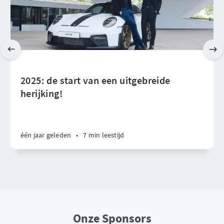
2025: de start van een uitgebreide
herijking!
één jaar geleden
•
7 min leestijd
Onze Sponsors