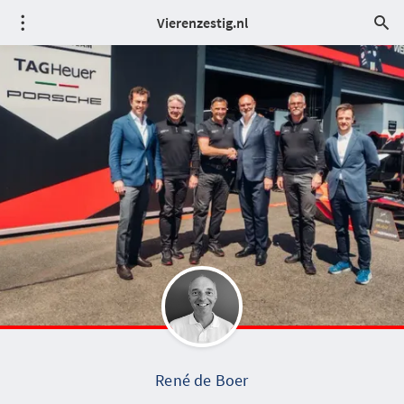
Vierenzestig.nl
René de Boer