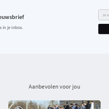
Je e-m
ieuwsbrief
 in je inbox.
Aanbevolen voor jou