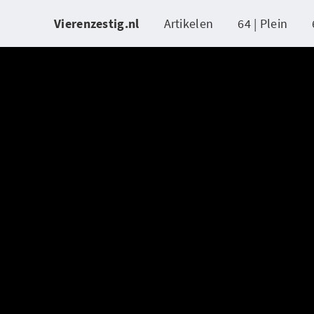
Vierenzestig.nl
Artikelen
64 | Plein