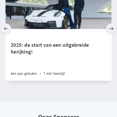
2025: de start van een uitgebreide
herijking!
één jaar geleden
•
7 min leestijd
Onze Sponsors