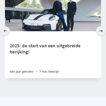
2025: de start van een uitgebreide
herijking!
één jaar geleden
•
7 min leestijd