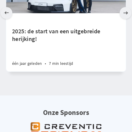
2025: de start van een uitgebreide
herijking!
één jaar geleden
•
7 min leestijd
Onze Sponsors