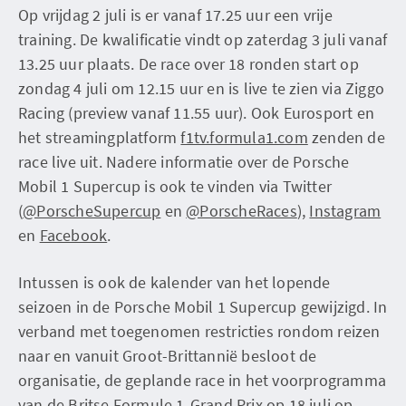
Op vrijdag 2 juli is er vanaf 17.25 uur een vrije
training. De kwalificatie vindt op zaterdag 3 juli vanaf
13.25 uur plaats. De race over 18 ronden start op
zondag 4 juli om 12.15 uur en is live te zien via Ziggo
Racing (preview vanaf 11.55 uur). Ook Eurosport en
het streamingplatform
f1tv.formula1.com
zenden de
race live uit. Nadere informatie over de Porsche
Mobil 1 Supercup is ook te vinden via Twitter
(
@PorscheSupercup
en
@PorscheRaces
),
Instagram
en
Facebook
.
Intussen is ook de kalender van het lopende
seizoen in de Porsche Mobil 1 Supercup gewijzigd. In
verband met toegenomen restricties rondom reizen
naar en vanuit Groot-Brittannië besloot de
organisatie, de geplande race in het voorprogramma
van de Britse Formule 1-Grand Prix op 18 juli op