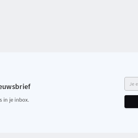
Je e-m
ieuwsbrief
 in je inbox.