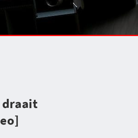
 draait
deo]