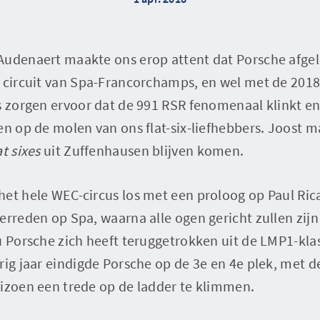
Audenaert maakte ons erop attent dat Porsche afge
t circuit van Spa-Francorchamps, en wel met de 201
s zorgen ervoor dat de 991 RSR fenomenaal klinkt en 
ren op de molen van ons flat-six-liefhebbers. Joost
at sixes
uit Zuffenhausen blijven komen.
het hele WEC-circus los met een proloog op Paul Ric
erreden op Spa, waarna alle ogen gericht zullen zijn 
u Porsche zich heeft teruggetrokken uit de LMP1-klass
rig jaar eindigde Porsche op de 3e en 4e plek, met 
eizoen een trede op de ladder te klimmen.