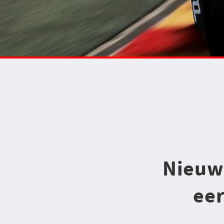
Nieuwe
eer