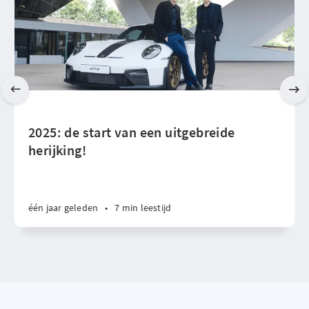
2025: de start van een uitgebreide
herijking!
één jaar geleden
•
7 min leestijd