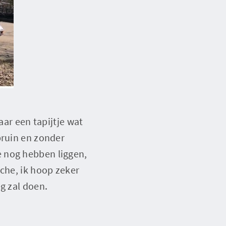
aar een tapijtje wat
bruin en zonder
e nog hebben liggen,
sche, ik hoop zeker
g zal doen.