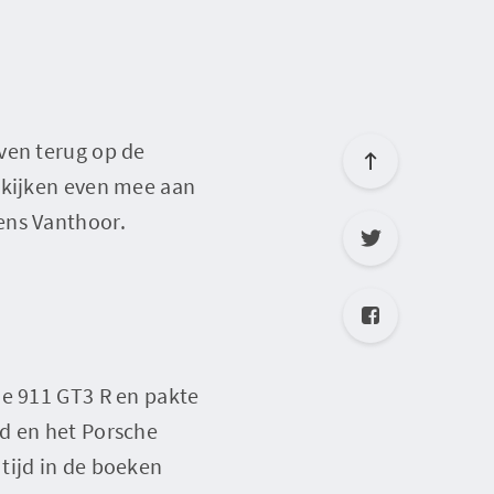
ven terug op de
 kijken even mee aan
ens Vanthoor.
he 911 GT3 R en pakte
jd en het Porsche
tijd in de boeken