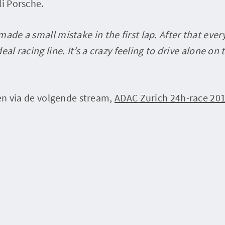
li Porsche.
 made a small mistake in the first lap. After that ev
eal racing line. It’s a crazy feeling to drive alone o
gen via de volgende stream,
ADAC Zurich 24h-race 20