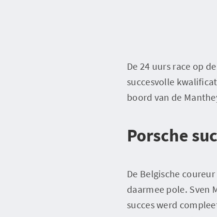
De 24 uurs race op d
succesvolle kwalific
boord van de Manthey
Porsche su
De Belgische coureur 
daarmee pole. Sven M
succes werd compleet