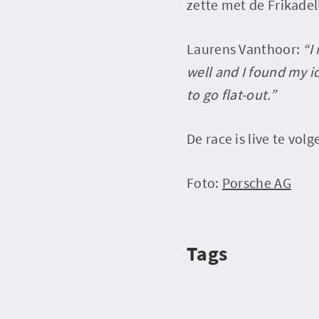
zette met de Frikadel
Laurens Vanthoor:
“I
well and I found my id
to go flat-out.”
De race is live te vol
Foto:
Porsche AG
Tags