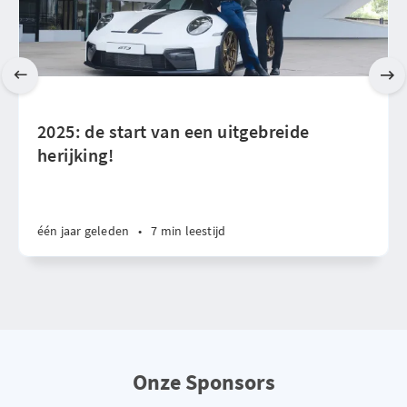
2025: de start van een uitgebreide
herijking!
één jaar geleden
•
7 min leestijd
Onze Sponsors