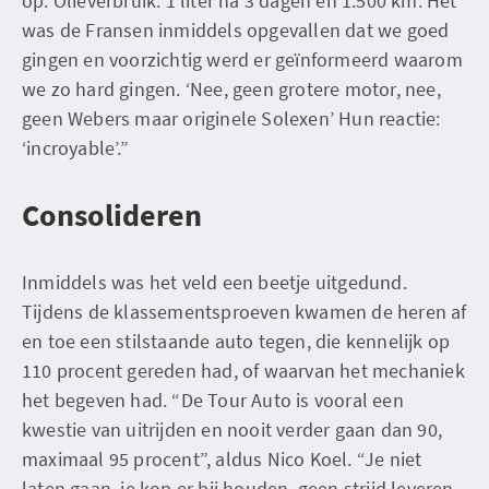
op. Olieverbruik: 1 liter na 3 dagen en 1.500 km. Het
was de Fransen inmiddels opgevallen dat we goed
gingen en voorzichtig werd er geïnformeerd waarom
we zo hard gingen. ‘Nee, geen grotere motor, nee,
geen Webers maar originele Solexen’ Hun reactie:
‘incroyable’.”
Consolideren
Inmiddels was het veld een beetje uitgedund.
Tijdens de klassementsproeven kwamen de heren af
en toe een stilstaande auto tegen, die kennelijk op
110 procent gereden had, of waarvan het mechaniek
het begeven had. “De Tour Auto is vooral een
kwestie van uitrijden en nooit verder gaan dan 90,
maximaal 95 procent”, aldus Nico Koel. “Je niet
laten gaan, je kop er bij houden, geen strijd leveren