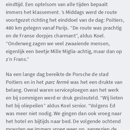
eindtijd. Een optelsom van alle tijden bepaalt
immers het klassement. ’s Middags werd de route
voortgezet richting het einddoel van de dag: Poitiers,
480 km gelegen vanaf Parijs. “De route was prachtig
en de Franse dorpjes charmant”, aldus Koel.
“Onderweg zagen we veel zwaaiende mensen,
eigenlijk een beetje Mille Miglia-achtig, maar dan op
z’n Frans.”
Na een lange dag bereikte de Porsche de stad
Poitiers en in het
parc ferm
é was het een drukte van
belang. Overal waren serviceploegen aan het werk
en bij sommigen werd er druk gesleuteld. “Wij lieten
het bij oliepeilen” aldus Koel senior. “Volgens Ed
was meer niet nodig. We gingen dan ook vroeg naar
het hotel en bijtijds naar bed. De volgende ochtend
moesten we immers vroeg weer op, aangezien de