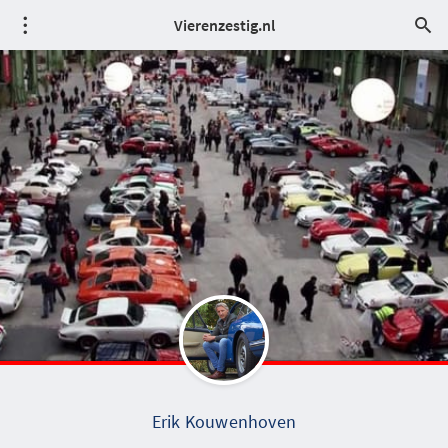
Vierenzestig.nl
Erik Kouwenhoven