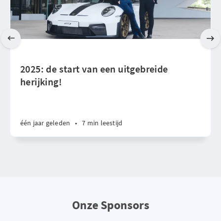
2025: de start van een uitgebreide
herijking!
één jaar geleden
•
7 min leestijd
Onze Sponsors