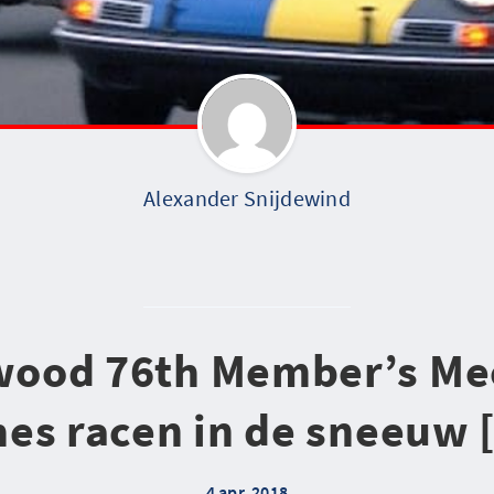
Alexander Snijdewind
ood 76th Member’s Mee
es racen in de sneeuw 
4 apr. 2018