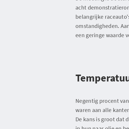
acht demonstratieron
belangrijke raceauto's
omstandigheden. Aan h
een geringe waarde 
Temperatu
Negentig procent van 
waren aan alle kante
De kans is groot dat 
in hun naar olie en 