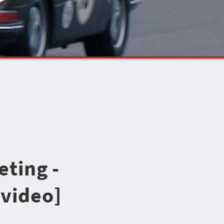
ting -
[video]