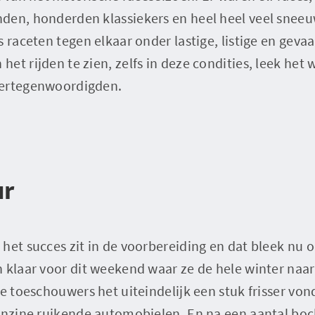
den, honderden klassiekers en heel heel veel sneeu
 raceten tegen elkaar onder lastige, listige en gevaa
et rijden te zien, zelfs in deze condities, leek het 
vertegenwoordigden.
ur
het succes zit in de voorbereiding en dat bleek nu o
n klaar voor dit weekend waar ze de hele winter naa
de toeschouwers het uiteindelijk een stuk frisser vo
benzine ruikende automobielen. En na een aantal bo