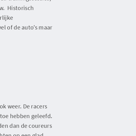
w. Historisch
rlijke
wel of de auto’s maar
ok weer. De racers
rtoe hebben geleefd.
nden dan de coureurs
chten op een glad