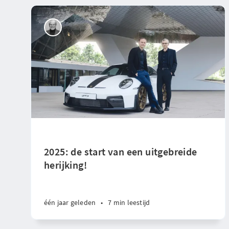
2025: de start van een uitgebreide
herijking!
één jaar geleden
•
7 min leestijd